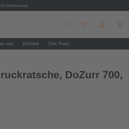
 Kundenservice
Ware
Du hast 0 Produkte auf 
er uns
Karriere
Das Team
ruckratsche, DoZurr 700,