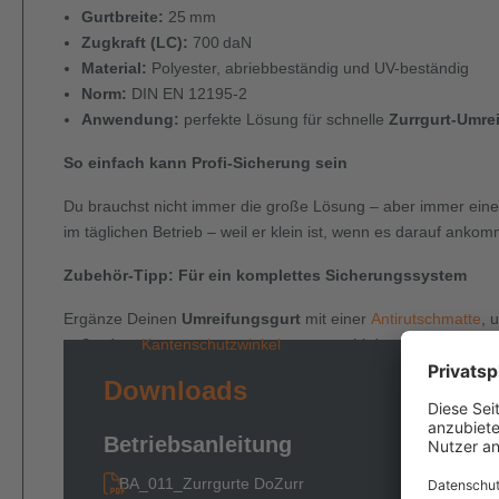
Gurtbreite:
25
mm
Zugkraft (LC):
700
daN
Material:
Polyester, abriebbeständig und UV-beständig
Norm:
DIN EN 12195-2
Anwendung:
perfekte Lösung für schnelle
Zurrgurt-Umre
So einfach kann Profi-Sicherung sein
Du brauchst nicht immer die große Lösung – aber immer eine
im täglichen Betrieb – weil er klein ist, wenn es darauf anko
Zubehör-Tipp: Für ein komplettes Sicherungssystem
Ergänze Deinen
Umreifungsgurt
mit einer
Antirutschmatte
, 
außerdem
Kantenschutzwinkel
, um sowohl das Gurtband als 
Downloads
Betriebsanleitung
BA_011_Zurrgurte DoZurr