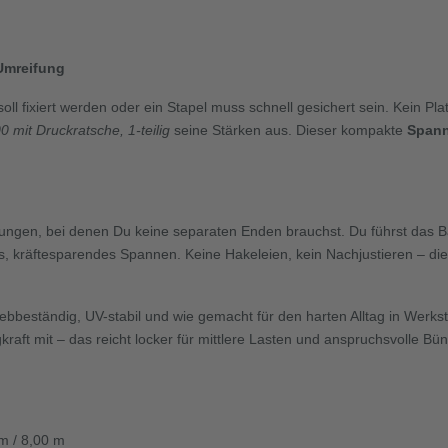
 Umreifung
 soll fixiert werden oder ein Stapel muss schnell gesichert sein. Kein 
 mit Druckratsche, 1-teilig
seine Stärken aus. Dieser kompakte
Spann
ifungen, bei denen Du keine separaten Enden brauchst. Du führst das B
es, kräftesparendes Spannen. Keine Hakeleien, kein Nachjustieren – di
iebbest
ä
ndig, UV-stabil und wie gemacht f
ü
r den harten Alltag in Werks
kraft mit
–
das reicht locker f
ü
r mittlere Lasten und anspruchsvolle B
ü
n
 m / 8,00 m