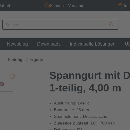
abatt
Schneller Versand
Top
Newsblog
Downloads
Individuelle Lösungen
Üb
Einteilige Zurrgurte
Spanngurt mit D
1-teilig, 4,00 m
Ausführung: 1-teilig
Bandbreite: 25 mm
Spannelement: Druckratsche
Zulässige Zugkraft (LC): 700 daN
Dehnung: < 5%