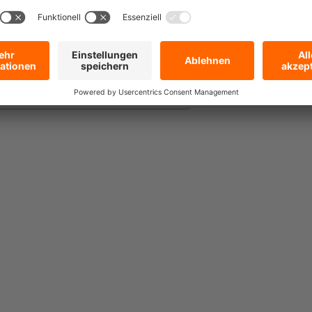
n kauften auch.
DoZurr 2000 L,
lspanner, 4 m
oduziert