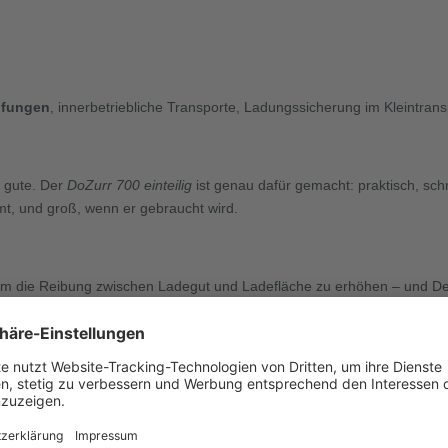
ifungen
, innerbetriebliche Transporte, Ladungssicherung im Kleintrans
 gute. Der
DoZurr 700 einteilig
ist genau dafür gemacht: praktisch, schn
mmt, und groß, wenn er gebraucht wird.
um die Reibung zwischen Ladegut und Ladefläche zu erhöhen – und De
auch empfindliche Kanten optimal zu schützen. So wird aus einem Spa