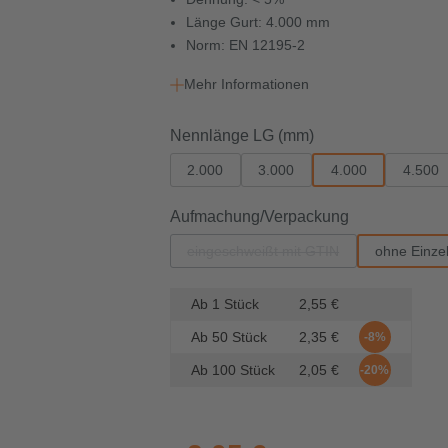
Länge Gurt: 4.000 mm
Norm: EN 12195-2
Mehr Informationen
auswählen
Nennlänge LG (mm)
2.000
3.000
4.000
4.500
auswählen
Aufmachung/Verpackung
eingeschweißt mit GTIN
ohne Einze
(Diese Option ist zurzeit nicht verf
Ab
1
Stück
2,55 €
Ab
50
Stück
2,35 €
-8%
Ab
100
Stück
2,05 €
-20%