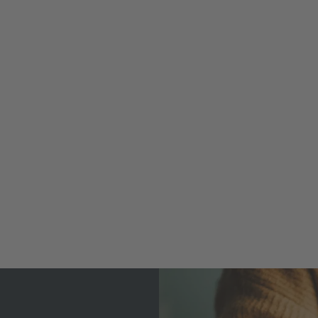
nar
Fachseminar "Befähig
ittel mit
Person Drahtseile und
denachweis
Lastaufnahmemittel"
n
Mehr erfahren