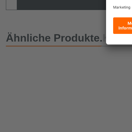
Ähnliche Produkte.
Kunde
Spanngurt 
mit Schnel
Länge
Wird nachpr