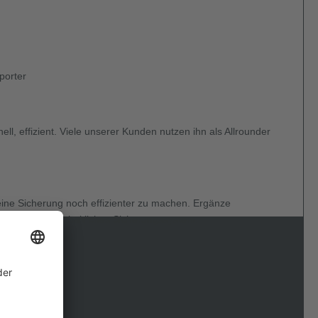
porter
ell, effizient. Viele unserer Kunden nutzen ihn als Allrounder
ine Sicherung noch effizienter zu machen. Ergänze
nngurt ein ganzheitliches Sicherungssystem.