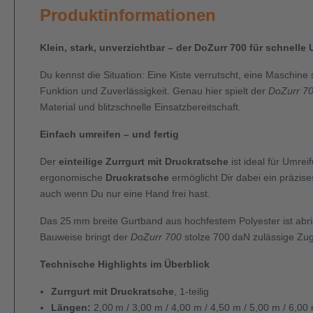
Produktinformationen
Klein, stark, unverzichtbar – der DoZurr 700 für schnelle
Du kennst die Situation: Eine Kiste verrutscht, eine Maschine
Funktion und Zuverlässigkeit. Genau hier spielt der
DoZurr 700
Material und blitzschnelle Einsatzbereitschaft.
Einfach umreifen – und fertig
Der
einteilige Zurrgurt mit Druckratsche
ist ideal für Umre
ergonomische
Druckratsche
ermöglicht Dir dabei ein präzis
auch wenn Du nur eine Hand frei hast.
Das 25
mm breite Gurtband aus hochfestem Polyester ist abr
Bauweise bringt der
DoZurr 700
stolze 700
daN zulässige Zug
Technische Highlights im Überblick
Zurrgurt mit Druckratsche
, 1-teilig
Längen:
2,00
m / 3,00 m / 4,00 m / 4,50 m / 5,00 m / 6,00