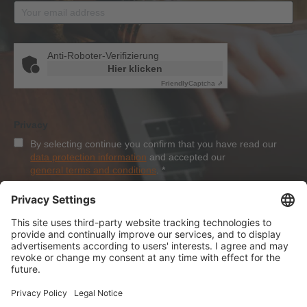
Anti-Roboter-Verifizierung
Hier klicken
Friendly
Captcha ⇗
Privacy
By selecting continue you confirm that you have read our
data protection information
and accepted our
general terms and conditions
.
*
Sign-Up
About Dolezych
Products and Services
Downloads and News